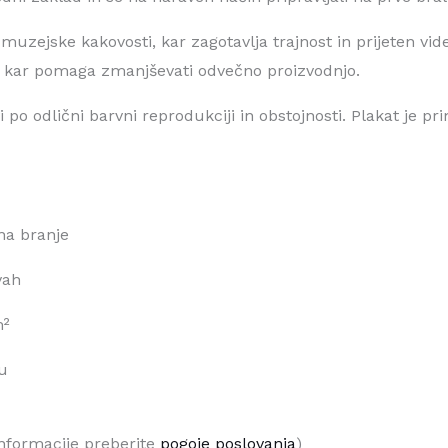
uzejske kakovosti, kar zagotavlja trajnost in prijeten vide
e, kar pomaga zmanjševati odvečno proizvodnjo.
 po odlični barvni reprodukciji in obstojnosti. Plakat je pr
na branje
vah
m²
lu
informacije preberite
pogoje poslovanja
)