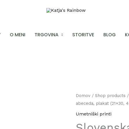
V
O MENI
TRGOVINA
STORITVE
BLOG
K
Slovenska
Domov
/
Shop products
abeceda, plakat (21×30, 
abeceda,
plakat
Umetniški printi
(21x30,
Slovensk