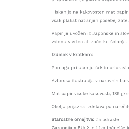
Tiskan je na kakovosten mat papir m
vsak plakat natisnjen posebej zat
Papir je uvožen iz Japonske in slovi
vstopu v vrtec ali začetku šolanja.
Izdelek v kratkem:
Pomaga pri učenju črk in pripravi 
Avtorska ilustracija v naravnih bar
Mat papir visoke kakovosti, 189 g/
Okolju prijazna izdelava po naroči
Starostne omejitve:
Za odrasle
Garancija v EU:
2 leti (za točnejše 