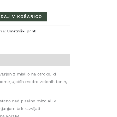
DAJ V KOŠARICO
ija:
Umetniški printi
rjen z mislijo na otroke, ki
 pomirjujočih modro-zelenih tonih,
steno nad pisalno mizo ali v
ljanjem črk razvijali
lne korake.