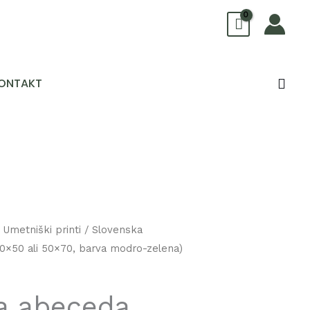
Sear
ONTAKT
/
Umetniški printi
/ Slovenska
Cenovni
40×50 ali 50×70, barva modro-zelena)
razpon:
od
a abeceda,