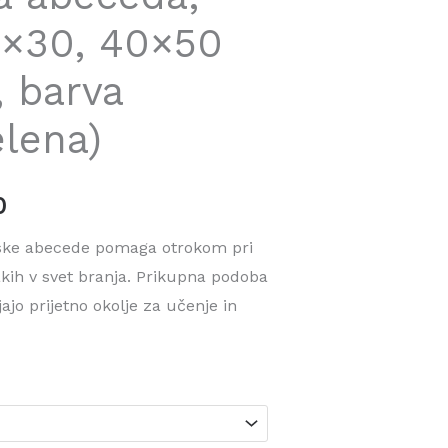
€22,50
1×30, 40×50
do
, barva
€40,00
lena)
0
enske abecede pomaga otrokom pri
akih v svet branja. Prikupna podoba
ajo prijetno okolje za učenje in