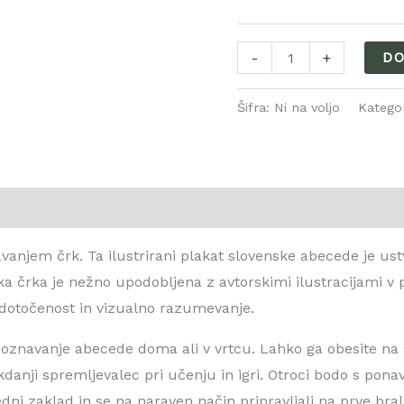
DO
-
+
Šifra:
Ni na voljo
Kategor
ja (0)
anjem črk. Ta ilustrirani plakat slovenske abecede je ustva
aka črka je nežno upodobljena z avtorskimi ilustracijami v
edotočenost in vizualno razumevanje.
oznavanje abecede doma ali v vrtcu. Lahko ga obesite na 
danji spremljevalec pri učenju in igri. Otroci bodo s ponav
dni zaklad in se na naraven način pripravljali na prve bra