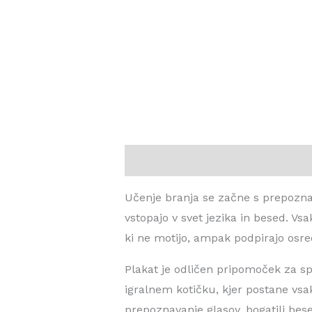
Opis
Dodatne podrobnosti
Mnen
Učenje branja se začne s prepoznav
vstopajo v svet jezika in besed. Vs
ki ne motijo, ampak podpirajo osr
Plakat je odličen pripomoček za sp
igralnem kotičku, kjer postane vsak
prepoznavanje glasov, bogatili bese