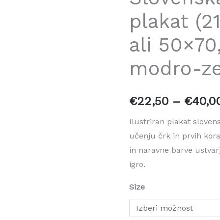
40x50
plakat (2
ali
50x70,
ali 50×70
barva
modro-
modro-ze
zelena)
količina
€
22,50
–
€
40,0
Ilustriran plakat slov
učenju črk in prvih kor
in naravne barve ustvarj
igro.
Size