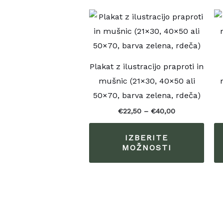
Cenovni
Ta
razpon:
izde
od
€22,50
ima
do
€40,00
več
Plakat z ilustracijo praproti in
razli
mušnic (21×30, 40×50 ali
Možn
50×70, barva zelena, rdeča)
lahk
€
22,50
–
€
40,00
izbe
na
IZBERITE
stran
MOŽNOSTI
izde