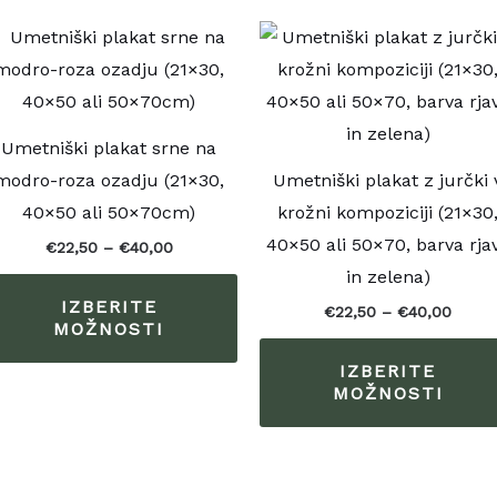
Cenovni
Cenov
Ta
razpon:
razpo
lek
izdelek
od
od
€22,50
€22,5
ima
do
do
€40,00
€40,0
več
Umetniški plakat srne na
čic.
različic.
modro-roza ozadju (21×30,
Umetniški plakat z jurčki 
osti
Možnosti
40×50 ali 50×70cm)
krožni kompoziciji (21×30
o
lahko
40×50 ali 50×70, barva rja
€
22,50
–
€
40,00
rete
izberete
in zelena)
na
IZBERITE
€
22,50
–
€
40,00
i
strani
MOŽNOSTI
lka
izdelka
IZBERITE
MOŽNOSTI