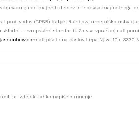
zahtevam glede majhnih delcev in indeksa magnetnega pr
i proizvodov (GPSR) Katja’s Rainbow, umetniško ustvarjanje,
in skladni z evropskimi standardi. Za vsa vprašanja ali pomi
tjasrainbow.com
ali pišete na naslov Lepa Njiva 10a, 3330 M
kupili ta izdelek, lahko napišejo mnenje.