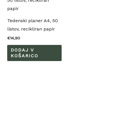
Tedenski planer A4, 50
listov, recikliran papir
€
14,90
DODAJ V
KOŠARICO
S
1
3
9