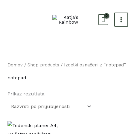
Skip
to
content
Domov
/
Shop products
/ Izdelki označeni z “notepad”
notepad
Prikaz rezultata